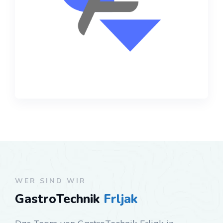
WER SIND WIR
GastroTechnik
Frljak